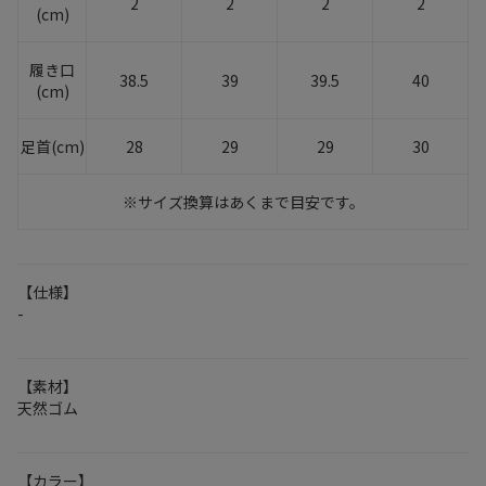
2
2
2
2
(cm)
履き口
38.5
39
39.5
40
(cm)
足首(cm)
28
29
29
30
※サイズ換算はあくまで目安です。
【仕様】
-
【素材】
天然ゴム
【カラー】