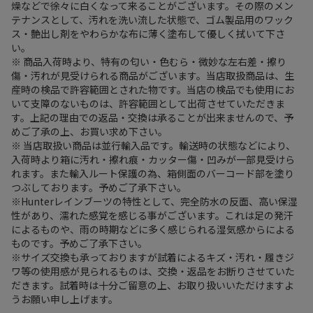
燥などで徐々に白くなって来ることがございます。その際のメン
テナンスとして、汚れを洗い流した状態で、ゴム製品用のワック
ス・艶出し剤をやわらかな布に薄く塗布して優しく拭いて下さ
い。
※ 商品入荷時より、特有の匂い・色むら・微妙な左右差・擦り
傷・汚れが見受けられる商品がございます。当店取扱商品は、生
産時の検品で許容範囲とされた物です。当店の検品でも使用にお
いて支障のないものは、許容範囲として出荷させていただきま
す。上記の理由での返品・交換は承ることが出来ませんので、予
めご了承の上、お買い求め下さい。
※ 当店取扱い商品は並行輸入品です。輸送時の状態などにより、
入荷時より箱に汚れ・擦れ痕・カッター傷・凹みが一部見受けら
れます。また輸入ルート保護の為、箱側面のバーコード部を塗り
つぶしております。予めご了承下さい。
※Hunterレインブーツの特性として、完全防水の反面、高い保湿
性があり、濡れた感覚を感じる事がございます。これは足の発汗
によるものや、雨の時期などに多く感じられる湿気感からによる
ものです。予めご了承下さい。
※サイズ交換も承っておりますが試着によるキズ・汚れ・履きジ
ワ等の使用感が見られるものは、交換・返品をお断りさせていた
だきます。試着時は十分ご留意の上、お取り扱いいただけますよ
うお願い申し上げます。