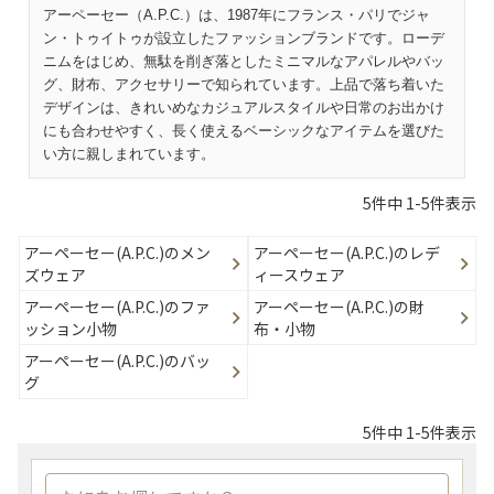
アーペーセー（A.P.C.）は、1987年にフランス・パリでジャ
ン・トゥイトゥが設立したファッションブランドです。ローデ
ニムをはじめ、無駄を削ぎ落としたミニマルなアパレルやバッ
グ、財布、アクセサリーで知られています。上品で落ち着いた
デザインは、きれいめなカジュアルスタイルや日常のお出かけ
にも合わせやすく、長く使えるベーシックなアイテムを選びた
い方に親しまれています。
5
件中
1
-
5
件表示
アーペーセー(A.P.C.)のメン
アーペーセー(A.P.C.)のレデ
ズウェア
ィースウェア
アーペーセー(A.P.C.)のファ
アーペーセー(A.P.C.)の財
ッション小物
布・小物
アーペーセー(A.P.C.)のバッ
グ
5
件中
1
-
5
件表示