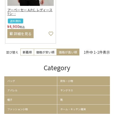
アーペーセー A.P.C. レディース
Tシ
…
送料無料
¥
4,900
税込
詳細を見る
1
件中
1
-
1
件表示
並び替え
新着順
価格が安い順
価格が高い順
Category
バッグ
財布・小物
アパレル
サングラス
帽子
靴
ファッション小物
ホーム・キッチン雑貨