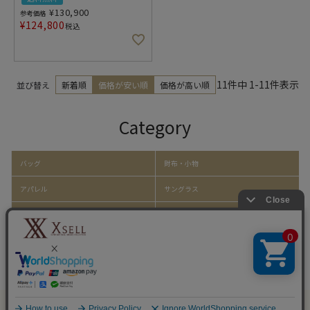
¥
130,900
参考価格
¥
124,800
税込
11
件中
1
-
11
件表示
並び替え
新着順
価格が安い順
価格が高い順
Category
バッグ
財布・小物
アパレル
サングラス
帽子
靴
ファッション小物
ホーム・キッチン雑貨
取り扱いアイテム一覧
Copyright © x-sell All Rights Reserved.