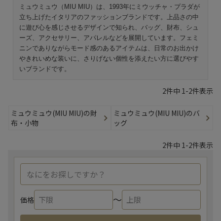
ミュウミュウ（MIU MIU）は、1993年にミウッチャ・プラダが
立ち上げたイタリアのファッションブランドです。上品さの中
に遊び心を感じさせるデザインで知られ、バッグ、財布、シュ
ーズ、アクセサリー、アパレルなどを展開しています。フェミ
ニンでありながらモード感のあるアイテムは、日常のお出かけ
やきれいめな装いに、さりげない個性を添えたい方に選びやす
いブランドです。
2
件中
1
-
2
件表示
ミュウミュウ(MIU MIU)の財
ミュウミュウ(MIU MIU)のバ
布・小物
ッグ
2
件中
1
-
2
件表示
〜
価格