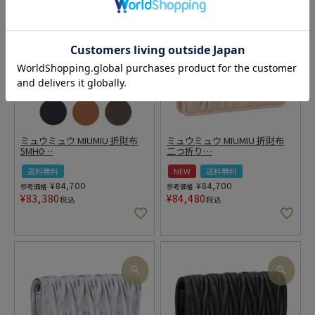
ミュウミュウ MIUMIU 折財布
ミュウミュウ MIUMIU 折財布
5MH0
…
二つ折り
…
送料無料
NEW
送料無料
¥
84,700
¥
84,700
参考価格
参考価格
¥
83,380
¥
84,480
税込
税込