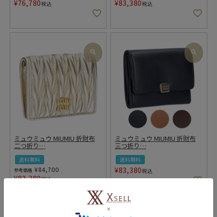
¥
76,780
¥
83,380
税込
税込
ミュウミュウ MIUMIU 折財布
ミュウミュウ MIUMIU 折財布
二つ折り
…
三つ折り
…
送料無料
送料無料
¥
84,700
¥
83,380
参考価格
税込
¥
83,380
税込