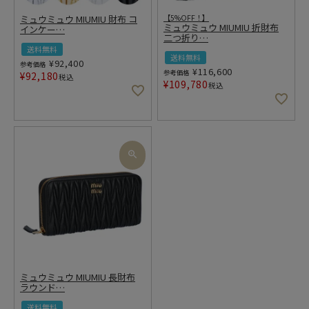
ミュウミュウ MIUMIU 財布 コ
【5%OFF！】
ミュウミュウ MIUMIU 折財布
インケー
…
二つ折り
…
送料無料
送料無料
¥
92,400
参考価格
¥
116,600
参考価格
¥
92,180
税込
¥
109,780
税込
ミュウミュウ MIUMIU 長財布
ラウンド
…
送料無料