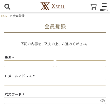
menu
HOME
会員登録
会員登録
下記の内容をご入力の上、お進みください。
氏名
(
必
須
Ｅメールアドレス
)
(
必
須
パスワード
)
(
必