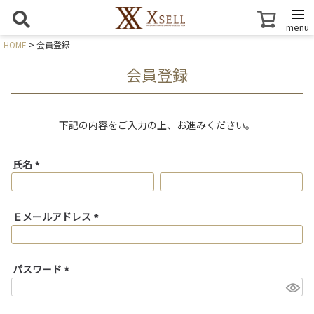
menu
HOME
会員登録
会員登録
下記の内容をご入力の上、お進みください。
氏名
(
必
須
Ｅメールアドレス
)
(
必
須
パスワード
)
(
必