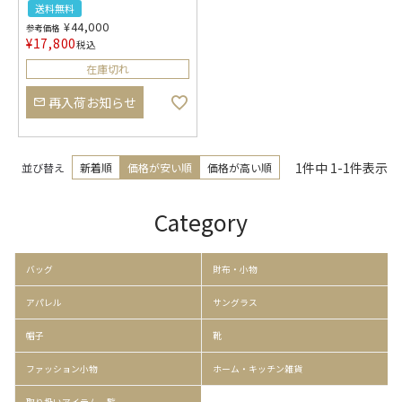
送料無料
¥
44,000
参考価格
¥
17,800
税込
在庫切れ
再入荷お知らせ
1
件中
1
-
1
件表示
並び替え
新着順
価格が安い順
価格が高い順
Category
バッグ
財布・小物
アパレル
サングラス
帽子
靴
ファッション小物
ホーム・キッチン雑貨