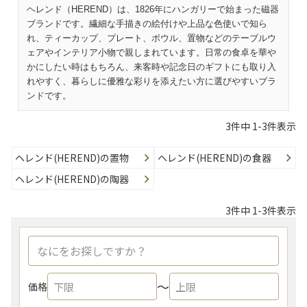
ヘレンド（HEREND）は、1826年にハンガリーで始まった磁器
ブランドです。繊細な手描きの絵付けや上品な色使いで知ら
れ、ティーカップ、プレート、ボウル、置物などのテーブルウ
ェアやインテリア小物で親しまれています。日常の食卓を華や
かにしたい時はもちろん、来客時や記念日のギフトにも取り入
れやすく、暮らしに優雅な彩りを添えたい方に選びやすいブラ
ンドです。
3
件中
1
-
3
件表示
ヘレンド(HEREND)の置物
ヘレンド(HEREND)の食器
ヘレンド(HEREND)の陶器
3
件中
1
-
3
件表示
〜
価格