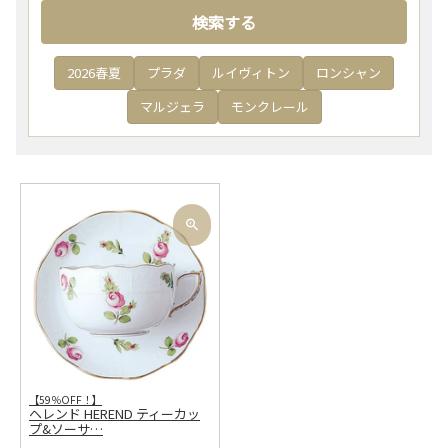
検索する
2026春夏
プラダ
ルイヴィトン
ロンシャン
マルジェラ
モンクレール
【59％OFF！】
ヘレンド HEREND ティーカッ
プ&ソーサ
…