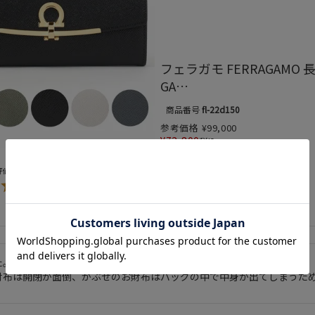
フェラガモ FERRAGAMO 
GA
…
商品番号
fl-22d150
参考価格
¥
99,000
¥
72,800
税込
5.00
1
。とても高級感があり気に入っています。
