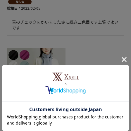
購入者
投稿日
2022/02/05
青のチェックをかいました赤に続き二色目です上質でよい
です
ジョンストンズ マフラー 無地 ソリッド カ
…
購入者
投稿日
2022/02/05