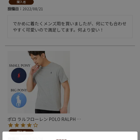
購入者
投稿日
2022/08/21
でかめに着たくメンズ用を買いましたが、何にでも合わせ
やすく可愛いので満足してます。何より安い！
ポロ ラルフローレン POLO RALPH
…
購入者
投稿日
2022/05/28