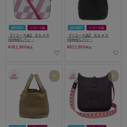
送料無料
リユース品
送料無料
リユース品
【リユース品】 エルメス
【リユース品】 エルメス
HERMES バッ
…
HERMES バッ
…
¥
382,800
¥
822,800
税込
税込