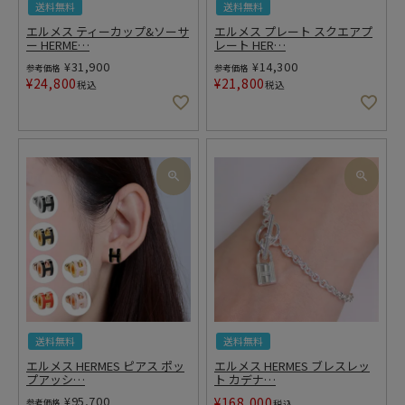
送料無料
送料無料
エルメス ティーカップ&ソーサ
エルメス プレート スクエアプ
ー HERME
…
レート HER
…
¥
31,900
¥
14,300
参考価格
参考価格
¥
24,800
¥
21,800
税込
税込
送料無料
送料無料
エルメス HERMES ピアス ポッ
エルメス HERMES ブレスレッ
プアッシ
…
ト カデナ
…
¥
95,700
¥
168,000
参考価格
税込