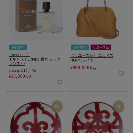
送料無料
送料無料
リユース品
【10％OFF！】
【リユース品】 エルメス
エルメス HERMES 香水 フレグ
HERMES バッ
…
ランス
…
¥
898,000
税込
¥
12,100
参考価格
¥
10,800
税込