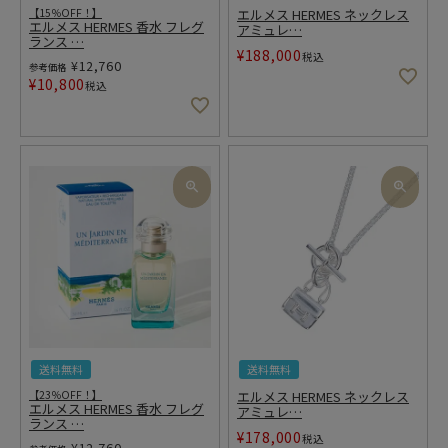
【15％OFF！】
エルメス HERMES ネックレス
エルメス HERMES 香水 フレグ
アミュレ
…
ランス
…
¥
188,000
税込
¥
12,760
参考価格
¥
10,800
税込
送料無料
送料無料
【23％OFF！】
エルメス HERMES ネックレス
エルメス HERMES 香水 フレグ
アミュレ
…
ランス
…
¥
178,000
税込
¥
12,760