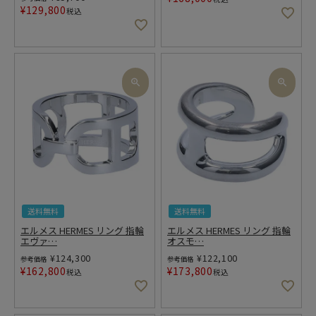
¥
129,800
税込
送料無料
送料無料
エルメス HERMES リング 指輪
エルメス HERMES リング 指輪
エヴァ
…
オスモ
…
¥
124,300
¥
122,100
参考価格
参考価格
¥
162,800
¥
173,800
税込
税込