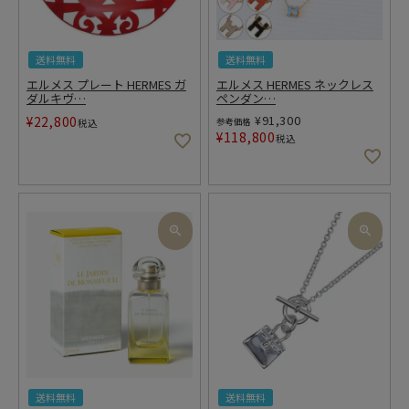
送料無料
送料無料
エルメス プレート HERMES ガ
エルメス HERMES ネックレス
ダルキヴ
…
ペンダン
…
¥
91,300
¥
22,800
参考価格
税込
¥
118,800
税込
送料無料
送料無料