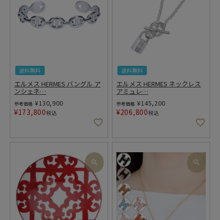
送料無料
送料無料
エルメス HERMES バングル ア
エルメス HERMES ネックレス
ンシェネ
…
アミュレ
…
¥
130,900
¥
145,200
参考価格
参考価格
¥
173,800
¥
206,800
税込
税込