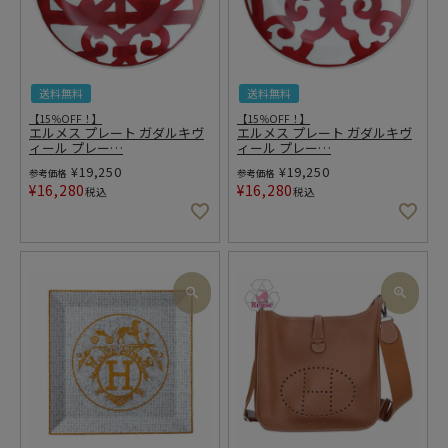
送料無料
送料無料
【15％OFF！】
【15％OFF！】
エルメス プレート ガダルキヴ
エルメス プレート ガダルキヴ
ィール プレー
…
ィール プレー
…
¥
19,250
¥
19,250
参考価格
参考価格
¥
16,280
¥
16,280
税込
税込