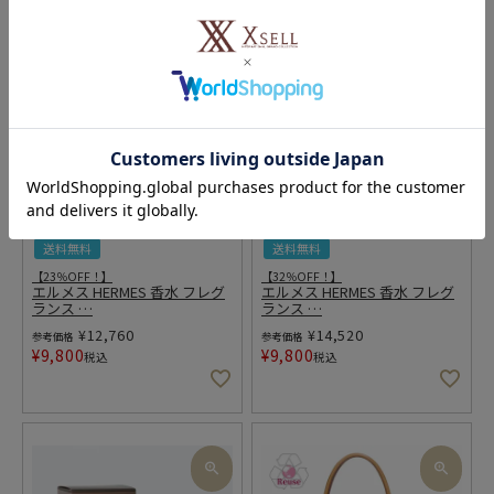
送料無料
送料無料
【23％OFF！】
【32％OFF！】
エルメス HERMES 香水 フレグ
エルメス HERMES 香水 フレグ
ランス
…
ランス
…
¥
12,760
¥
14,520
参考価格
参考価格
¥
9,800
¥
9,800
税込
税込