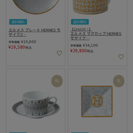
送料無料
送料無料
エルメス プレート HERMES モ
【12％OFF！】
エルメス マグカップ HERMES
ザイク2
…
モザイク
…
¥
19,800
参考価格
¥
34,100
参考価格
¥
19,580
税込
¥
29,800
税込