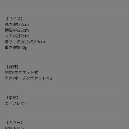
【サイズ】
高さ/約28cm
横幅/約26cm
マチ/約12cm
持ち手の長さ/約60cm
重さ/約800g
【仕様】
開閉/マグネット式
内側/オープンポケット×2
【素材】
カーフレザー
【カラー】
ANICE+OS