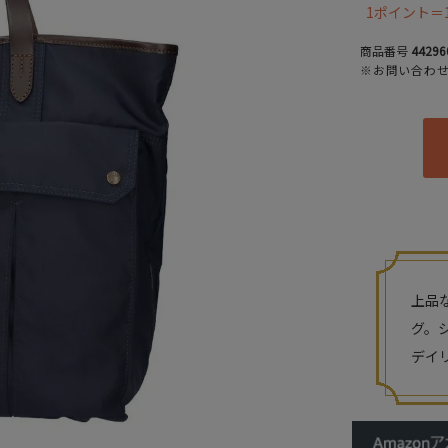
1ポイント＝
商品番号
44296
※お問い合わ
上品
グ。
デイ