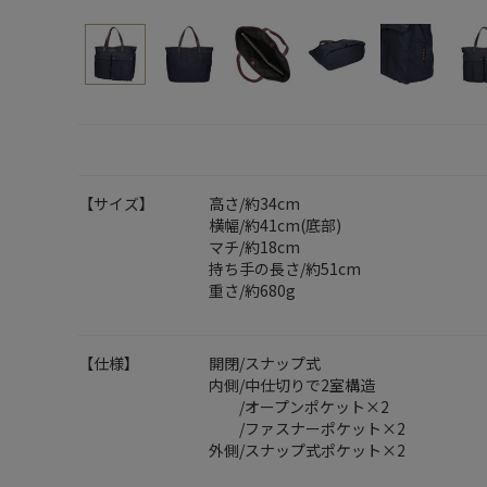
【サイズ】
高さ/約34cm
横幅/約41cm(底部)
マチ/約18cm
持ち手の長さ/約51cm
重さ/約680g
【仕様】
開閉/スナップ式
内側/中仕切りで2室構造
/オープンポケット×2
/ファスナーポケット×2
外側/スナップ式ポケット×2