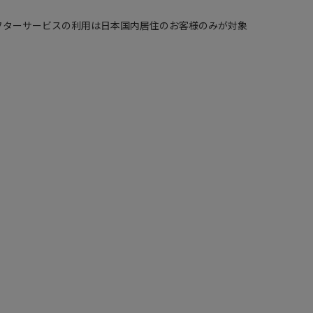
 in Japan. （保証、アフターサービスの利用は日本国内居住のお客様のみが対象