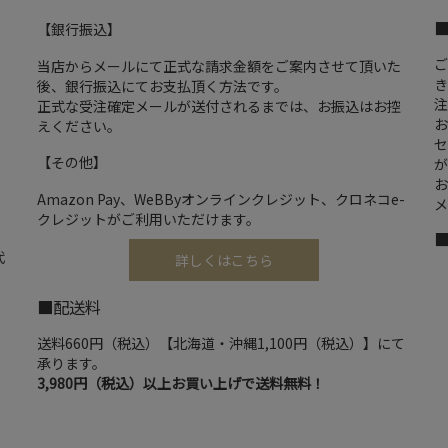
【銀行振込】
ご
当店からメールにて正式な請求金額をご案内させて頂いた
き
後、銀行振込にてお支払頂く方法です。
注
正式な受注確定メールが送付されるまでは、お振込はお控
お
えください。
セ
【その他】
が
お
Amazon Pay、WeBByオンラインクレジット、クロネコe-
メ
クレジットがご利用いただけます。
代
詳しくはこちら
■配送料
送料660円（税込）【北海道・沖縄1,100円（税込）】にて
承ります。
3,980円（税込）以上お買い上げで送料無料！