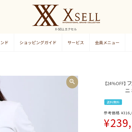
X-SELL エクセル
ランド
ショッピングガイド
サービス
会員メニュー
検索
フ
【24％OFF】
ニ 
送料無料
参考価格
¥
316,
¥
239