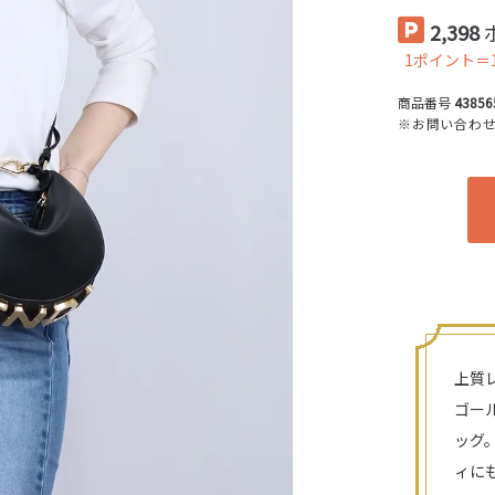
2,398
1ポイント＝
商品番号
43856
※お問い合わ
上質
ゴー
ッグ
ィに