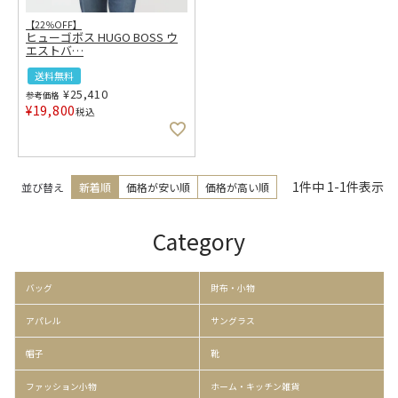
【22％OFF】
ヒューゴボス HUGO BOSS ウ
エストバ
…
送料無料
¥
25,410
参考価格
¥
19,800
税込
1
件中
1
-
1
件表示
並び替え
新着順
価格が安い順
価格が高い順
Category
バッグ
財布・小物
アパレル
サングラス
帽子
靴
ファッション小物
ホーム・キッチン雑貨