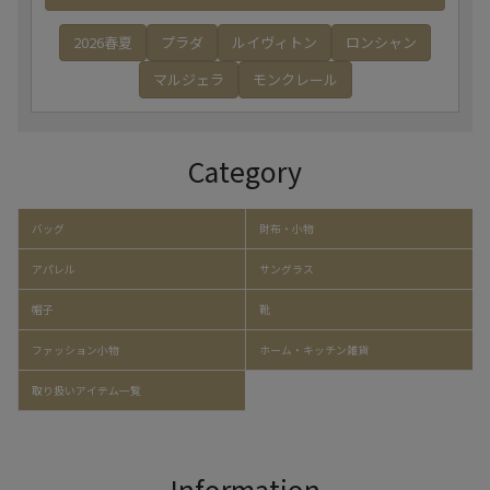
2026春夏
プラダ
ルイヴィトン
ロンシャン
マルジェラ
モンクレール
Category
バッグ
財布・小物
アパレル
サングラス
帽子
靴
ファッション小物
ホーム・キッチン雑貨
取り扱いアイテム一覧
Information