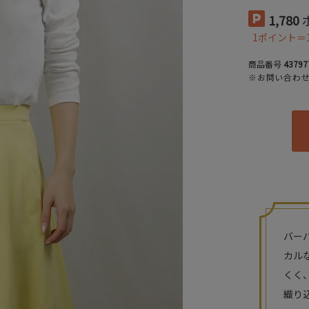
1,780
1ポイント＝
商品番号
43797
※お問い合わ
バー
カル
くく
織り