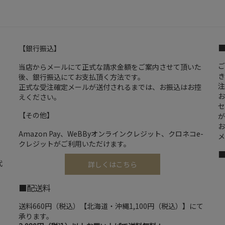
【銀行振込】
ご
当店からメールにて正式な請求金額をご案内させて頂いた
き
後、銀行振込にてお支払頂く方法です。
注
正式な受注確定メールが送付されるまでは、お振込はお控
お
えください。
セ
【その他】
が
お
Amazon Pay、WeBByオンラインクレジット、クロネコe-
メ
クレジットがご利用いただけます。
代
詳しくはこちら
■配送料
送料660円（税込）【北海道・沖縄1,100円（税込）】にて
承ります。