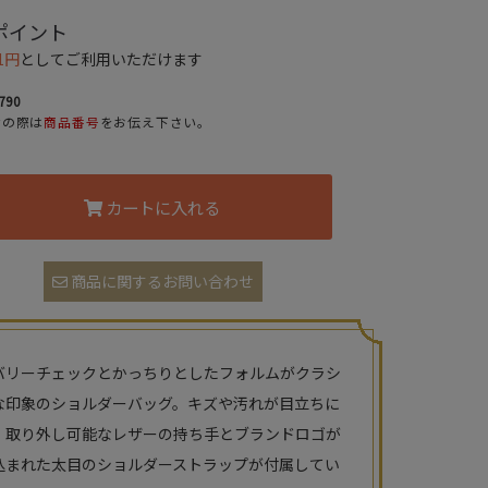
ポイント
1円
としてご利用いただけます
790
せの際は
商品番号
をお伝え下さい。
カートに入れる
商品に関するお問い合わせ
バリーチェックとかっちりとしたフォルムがクラシ
な印象のショルダーバッグ。キズや汚れが目立ちに
、取り外し可能なレザーの持ち手とブランドロゴが
込まれた太目のショルダーストラップが付属してい