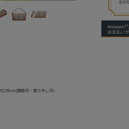
るの
128cm(調節可・取り外し可)