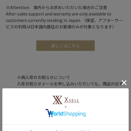
※Attention 海外からお求めいただいた場合のご注意
After-sales support and warranty are only available to
customers currently residing in Japan. （保証、アフターサー
ビスの利用は日本国内居住のお客様のみが対象となります）
詳しくはこちら
※再入荷のお知らせについて
入荷お知らせメールを申し込みいただいても、商品が必ず
しも入荷するとは限りません。予めご了承ください。
レビュー投稿で100ポイントプレゼント！
購入した商品のレビューを投稿いただくと、もれなくエクセルポ