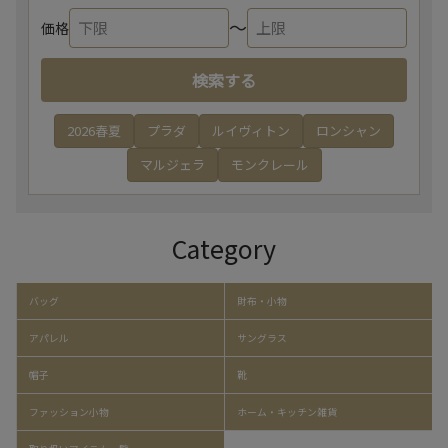
〜
価格
検索する
2026春夏
プラダ
ルイヴィトン
ロンシャン
マルジェラ
モンクレール
Category
バッグ
財布・小物
アパレル
サングラス
帽子
靴
ファッション小物
ホーム・キッチン雑貨