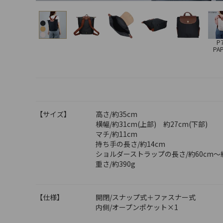
P
PA
【サイズ】
高さ/約35cm
横幅/約31cm(上部) 約27cm(下部)
マチ/約11cm
持ち手の長さ/約14cm
ショルダーストラップの長さ/約60cm～約
重さ/約390g
【仕様】
開閉/スナップ式＋ファスナー式
内側/オープンポケット×1