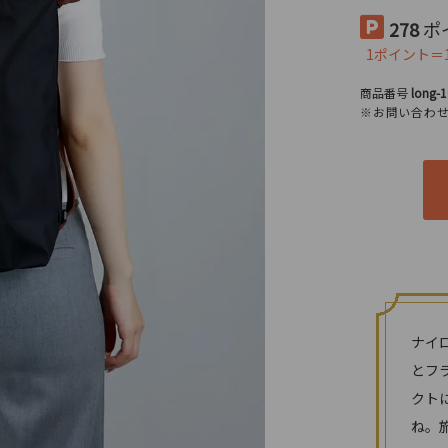
278
ポ
1ポイント＝
商品番号
long-
※お問い合わ
ナイ
とフ
クト
ね。