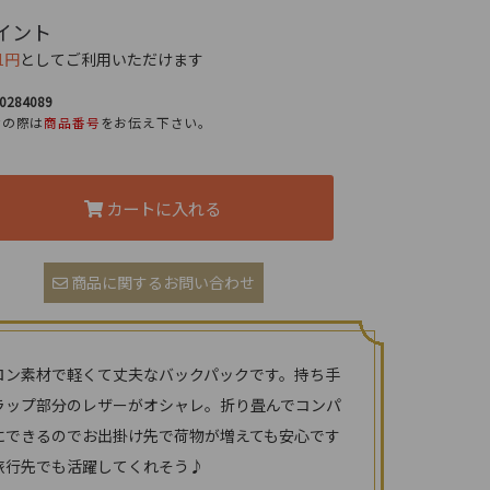
イント
1円
としてご利用いただけます
10284089
せの際は
商品番号
をお伝え下さい。
カートに入れる
商品に関するお問い合わせ
ロン素材で軽くて丈夫なバックパックです。持ち手
ラップ部分のレザーがオシャレ。折り畳んでコンパ
にできるのでお出掛け先で荷物が増えても安心です
旅行先でも活躍してくれそう♪