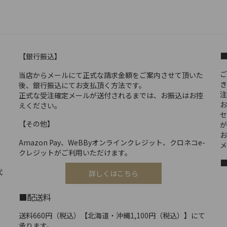
【銀行振込】
ご
当店からメールにて正式な請求金額をご案内させて頂いた
き
後、銀行振込にてお支払頂く方法です。
注
正式な受注確定メールが送付されるまでは、お振込はお控
お
えください。
セ
【その他】
が
お
Amazon Pay、WeBByオンラインクレジット、クロネコe-
メ
クレジットがご利用いただけます。
代
詳しくはこちら
■配送料
送料660円（税込）【北海道・沖縄1,100円（税込）】にて
承ります。