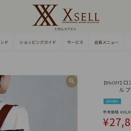
X-SELL エクセル
ランド
ショッピングガイド
サービス
会員メニュー
検索
ロン
【9％OFF】
ル プ
送料無料
参考価格
¥
30,8
¥
27,