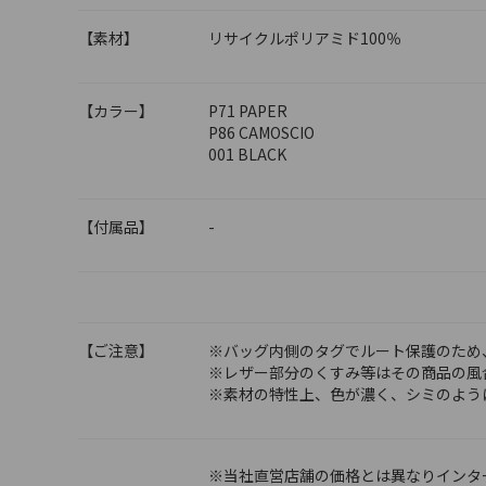
【素材】
リサイクルポリアミド100％
【カラー】
P71 PAPER
P86 CAMOSCIO
001 BLACK
【付属品】
-
【ご注意】
※バッグ内側のタグでルート保護のため
※レザー部分のくすみ等はその商品の風
※素材の特性上、色が濃く、シミのよう
※当社直営店舗の価格とは異なりインタ