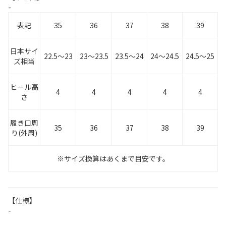
-
表記
35
36
37
38
39
日本サイ
22.5～23
23～23.5
23.5～24
24～24.5
24.5～25
ズ相当
ヒール高
4
4
4
4
4
さ
履き口周
35
36
37
38
39
り(外周)
※サイズ換算はあくまで目安です。
【仕様】
-