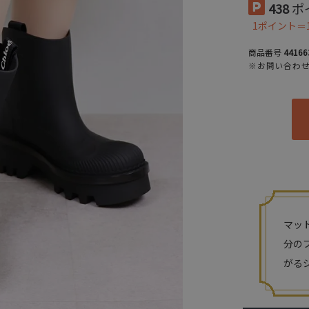
438
ポ
1ポイント＝
商品番号
44166
※お問い合わ
マッ
分の
がる