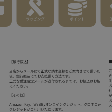
い
ラッピング
ポイント
【銀行振込】
ご
当店からメールにて正式な請求金額をご案内させて頂いた
き
後、銀行振込にてお支払頂く方法です。
注
正式な受注確定メールが送付されるまでは、お振込はお控
お
えください。
セ
【その他】
が
お
Amazon Pay、WeBByオンラインクレジット、クロネコe-
メ
クレジットがご利用いただけます。