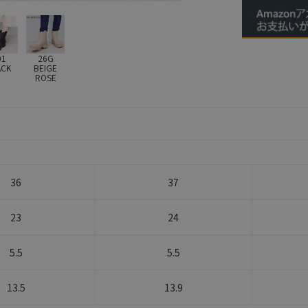
01
26G
ACK
BEIGE
ROSE
36
37
23
24
5.5
5.5
13.5
13.9