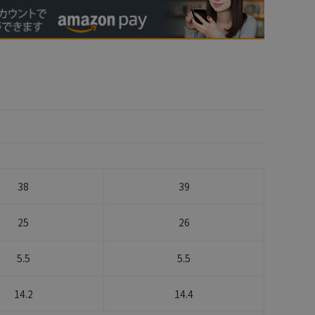
38
39
25
26
5.5
5.5
14.2
14.4