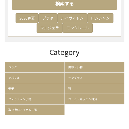
検索する
2026春夏
プラダ
ルイヴィトン
ロンシャン
マルジェラ
モンクレール
Category
バッグ
財布・小物
アパレル
サングラス
帽子
靴
ファッション小物
ホーム・キッチン雑貨
取り扱いアイテム一覧