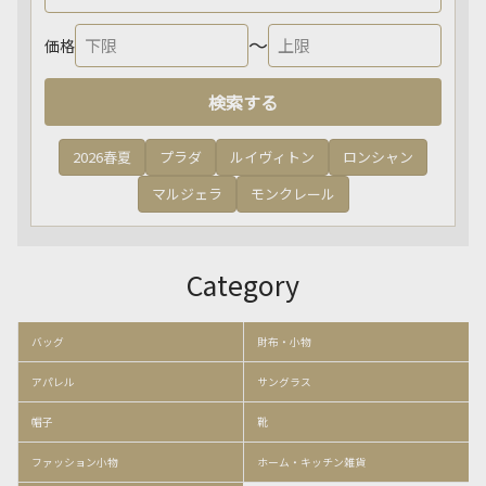
〜
価格
検索する
2026春夏
プラダ
ルイヴィトン
ロンシャン
マルジェラ
モンクレール
Category
バッグ
財布・小物
アパレル
サングラス
帽子
靴
ファッション小物
ホーム・キッチン雑貨