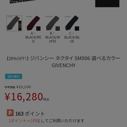
A：
B：
C：
BLACK/RE
BLACK/W
BLACK/BL
D
HITE
UE
ジバンシー ネクタイ SM006 選べるカラー
【29％OFF！】
GIVENCHY
送料無料
¥
23,100
参考価格
¥
16,280
税込
163
ポイント
1ポイント＝1円
としてご利用いただけます