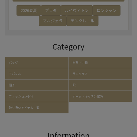
2026春夏
プラダ
ルイヴィトン
ロンシャン
マルジェラ
モンクレール
Category
バッグ
財布・小物
アパレル
サングラス
帽子
靴
ファッション小物
ホーム・キッチン雑貨
取り扱いアイテム一覧
Information