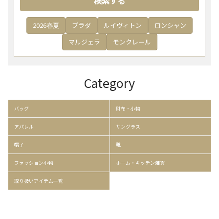
検索する
2026春夏
プラダ
ルイヴィトン
ロンシャン
マルジェラ
モンクレール
Category
バッグ
財布・小物
アパレル
サングラス
帽子
靴
ファッション小物
ホーム・キッチン雑貨
取り扱いアイテム一覧