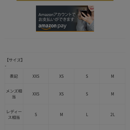
【サイズ】
-
表記
XXS
XS
S
M
メンズ相
XXS
XS
S
M
当
レディー
S
M
L
2L
ス相当