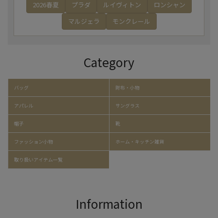
2026春夏
プラダ
ルイヴィトン
ロンシャン
マルジェラ
モンクレール
Category
バッグ
財布・小物
アパレル
サングラス
帽子
靴
ファッション小物
ホーム・キッチン雑貨
取り扱いアイテム一覧
Information