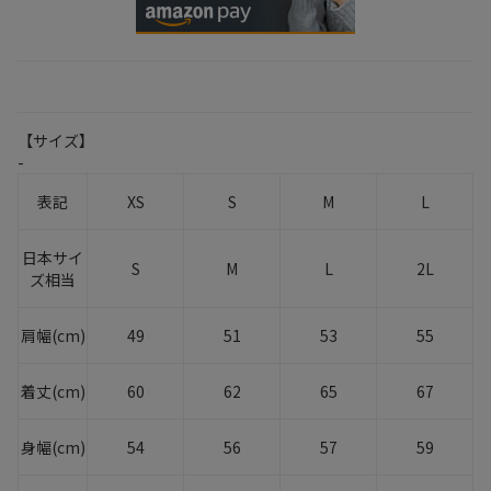
【サイズ】
-
表記
XS
S
M
L
日本サイ
S
M
L
2L
ズ相当
肩幅(cm)
49
51
53
55
着丈(cm)
60
62
65
67
身幅(cm)
54
56
57
59