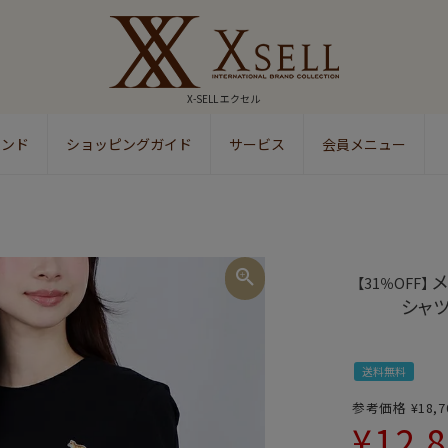
X-SELL エクセル
ランド
ショッピングガイド
サービス
会員メニュー
検索
メ
【31％OFF】
シャツ 
送料無料
参考価格
¥
18,7
¥
12,