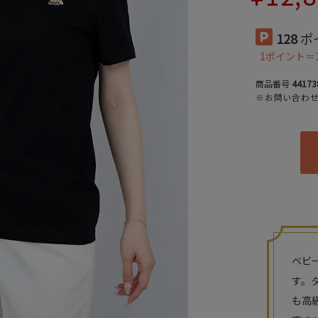
128
ポ
1ポイント＝
商品番号
44173
※お問い合わ
ベビ
す。
も高