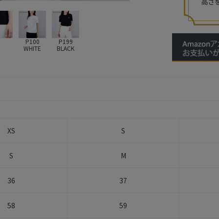
高さ
P100
P199
WHITE
BLACK
XS
S
S
M
36
37
58
59