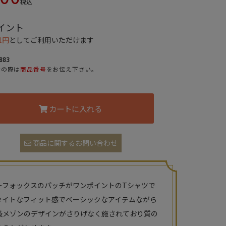
税込
イント
1円
としてご利用いただけます
883
せの際は
商品番号
をお伝え下さい。
カートに入れる
商品に関するお問い合わせ
ーフォックスのパッチがワンポイントのTシャツで
タイトなフィット感でベーシックなアイテムながら
級メゾンのデザインがさりげなく施されており質の