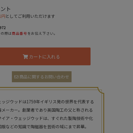
イント
1円
としてご利用いただけます
972
せの際は
商品番号
をお伝え下さい。
カートに入れる
商品に関するお問い合わせ
ェッジウッドは1759年イギリス発の世界を代表する
器メーカー。創業者であり英国陶工の父と称される
サイア・ウェッジウッドは、すぐれた製陶技術や化
図版などの知識で陶磁器を芸術の域にまで昇華。