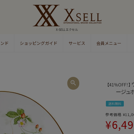
X-SELL エクセル
ランド
ショッピングガイド
サービス
会員メニュー
検索
【41％OFF！】
ージュボ
送料無料
参考価格
¥
11,0
¥
6,4