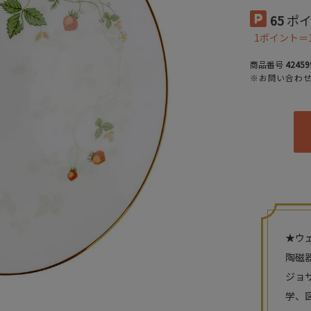
65
ポ
1ポイント＝
商品番号
42459
※お問い合わ
★ウ
陶磁
ジョ
学、