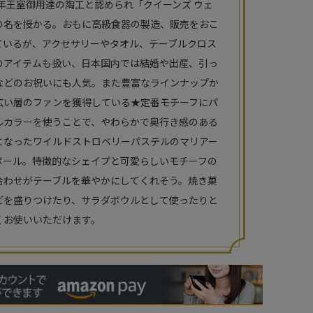
66年王室御用達の陶工と認められ「クイーンズ ウェ
の名を授かる。おもに高級食器の製造、販売をおこ
ているが、アクセサリーやタオル、テーブルクロス
のアイテムも扱い、日本国内では結婚や出産、引っ
などのお祝いにも人気。また豊富なラインナップか
広い層のファンを獲得している★定番モチーフにパ
ルカラーを使うことで、やわらかで奥行き感のある
となったワイルドストロベリーパステルのマリアー
ボール。特徴的なシェイプと可愛らしいモチーフの
合わせがテーブルを華やかにしてくれそう。焼き菓
どを盛りつけたり、サラダボウルとして使ったりと
くお使いいただけます。