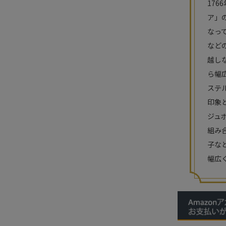
17
ア」
なっ
など
越し
ら幅
ステ
印象
ジュ
組み
子な
幅広