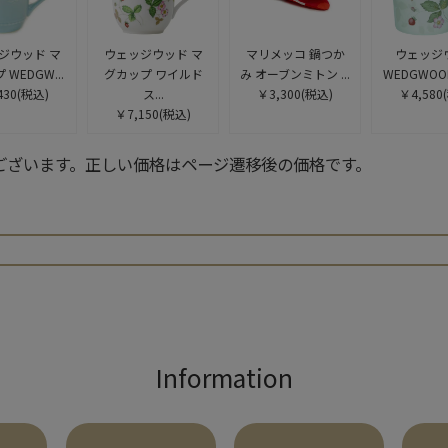
ジウッド マ
ウェッジウッド マ
マリメッコ 鍋つか
ウェッジ
WEDGW...
グカップ ワイルド
み オーブンミトン ...
WEDGWOOD
430
(税込)
ス...
￥3,300
(税込)
￥4,580
￥7,150
(税込)
ございます。正しい価格はページ遷移後の価格です。
検索
Information