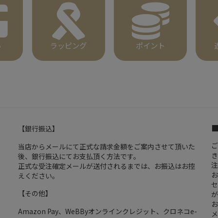
い
ラッピング
ポイント
【銀行振込】
ご
当店からメールにて正式な請求金額をご案内させて頂いた
き
後、銀行振込にてお支払頂く方法です。
注
正式な受注確定メールが送付されるまでは、お振込はお控
お
えください。
セ
【その他】
が
お
Amazon Pay、WeBByオンラインクレジット、クロネコe-
メ