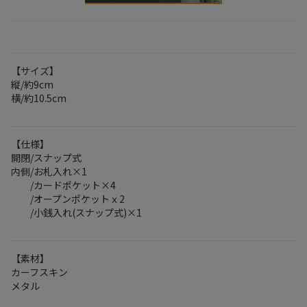
【サイズ】
縦/約9cm
横/約10.5cm
【仕様】
開閉/スナップ式
内側/お札入れ×1
/カードポケット×4
/オープンポケットｘ2
/小銭入れ(スナップ式)×1
【素材】
カーフスキン
メタル