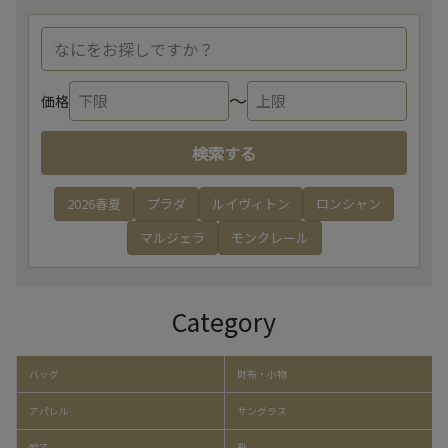
〜
価格
検索する
2026春夏
プラダ
ルイヴィトン
ロンシャン
マルジェラ
モンクレール
Category
バッグ
財布・小物
アパレル
サングラス
帽子
靴