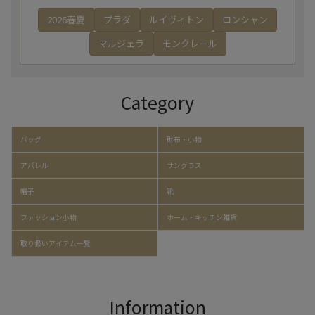
2026春夏
プラダ
ルイヴィトン
ロンシャン
マルジェラ
モンクレール
Category
バッグ
財布・小物
アパレル
サングラス
帽子
靴
ファッション小物
ホーム・キッチン雑貨
取り扱いアイテム一覧
Information