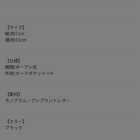
【サイズ】
縦/約7cm
横/約11cm
【仕様】
開閉/オープン式
外側/カードポケット×4
【素材】
モノグラム・アンプラントレザー
【カラー】
ブラック