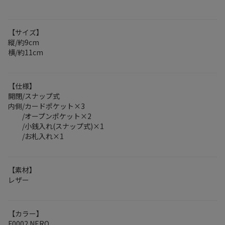
【サイズ】
縦/約9cm
横/約11cm
【仕様】
開閉/スナップ式
内側/カードポケット×3
/オープンポケット×2
/小銭入れ(スナップ式)×1
/お札入れ×1
【素材】
レザー
【カラー】
F0002 NERO