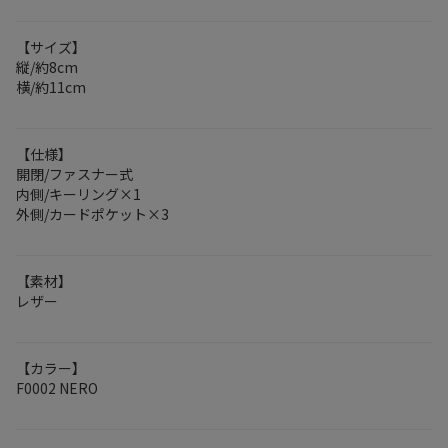
【サイズ】
縦/約8cm
横/約11cm
【仕様】
開閉/ファスナー式
内側/キーリング×1
外側/カードポケット×3
【素材】
レザー
【カラー】
F0002 NERO