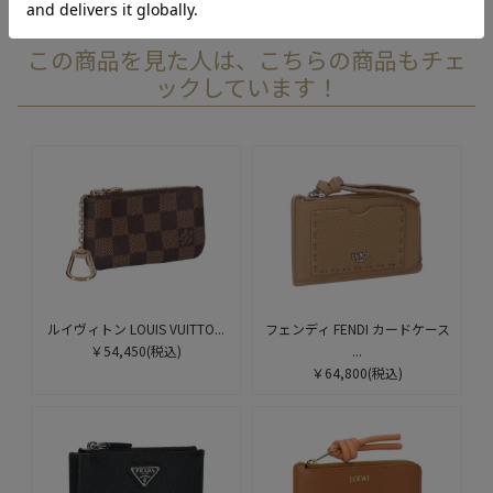
この商品を見た人は、こちらの商品もチェ
ックしています！
ルイヴィトン LOUIS VUITTO...
フェンディ FENDI カードケース
￥54,450
(税込)
...
￥64,800
(税込)