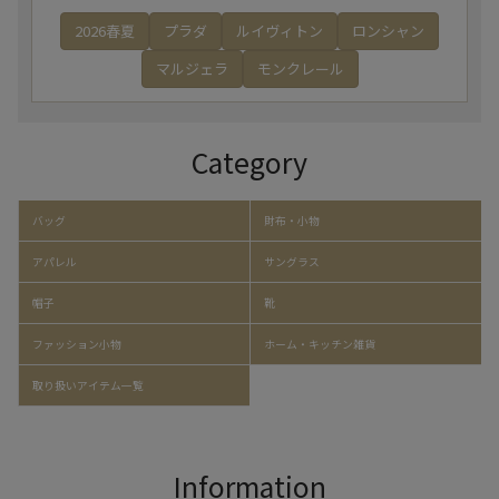
2026春夏
プラダ
ルイヴィトン
ロンシャン
マルジェラ
モンクレール
Category
バッグ
財布・小物
アパレル
サングラス
帽子
靴
ファッション小物
ホーム・キッチン雑貨
取り扱いアイテム一覧
Information