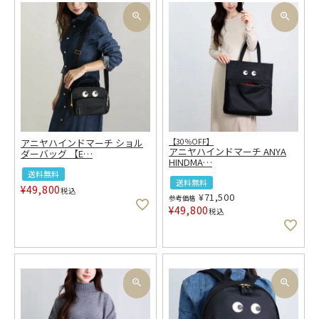
アニヤハインドマーチ ショル
【30％OFF】
アニヤハインドマーチ ANYA
ダーバッグ 【E
…
HINDMA
…
送料無料
送料無料
¥
49,800
税込
¥
71,500
参考価格
¥
49,800
税込