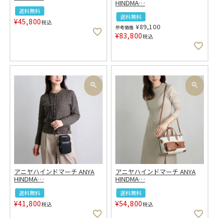
HINDMA
…
送料無料
送料無料
¥
45,800
税込
¥
89,100
参考価格
¥
83,800
税込
アニヤハインドマーチ ANYA
アニヤハインドマーチ ANYA
HINDMA
…
HINDMA
…
送料無料
送料無料
¥
41,800
¥
54,800
税込
税込