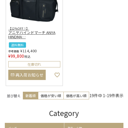
【12％OFF！】
アニヤハインドマーチ ANYA
HINDMA
…
送料無料
¥
114,400
参考価格
¥
99,800
税込
在庫切れ
再入荷お知らせ
19
件中
1
-
19
件表示
並び替え
新着順
価格が安い順
価格が高い順
Category
バッグ
財布・小物