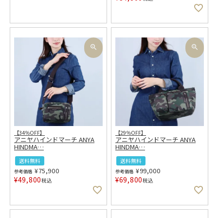
【34％OFF】
【29％OFF】
アニヤハインドマーチ ANYA
アニヤハインドマーチ ANYA
HINDMA
…
HINDMA
…
送料無料
送料無料
¥
75,900
¥
99,000
参考価格
参考価格
¥
49,800
¥
69,800
税込
税込