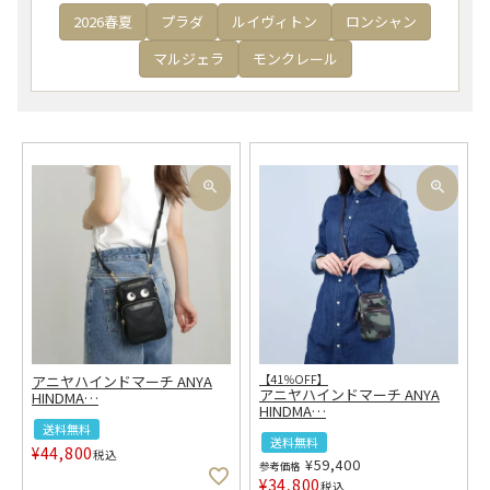
2026春夏
プラダ
ルイヴィトン
ロンシャン
マルジェラ
モンクレール
アニヤハインドマーチ ANYA
【41％OFF】
アニヤハインドマーチ ANYA
HINDMA
…
HINDMA
…
送料無料
送料無料
¥
44,800
税込
¥
59,400
参考価格
¥
34,800
税込