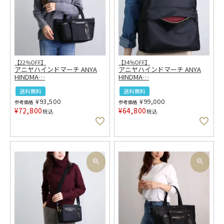
【22％OFF】
【34％OFF】
アニヤハインドマーチ ANYA
アニヤハインドマーチ ANYA
HINDMA
…
HINDMA
…
送料無料
送料無料
¥
93,500
¥
99,000
参考価格
参考価格
¥
72,800
¥
64,800
税込
税込