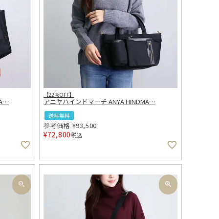
【22％OFF】
A
…
アニヤハインドマーチ ANYA HINDMA
…
送料無料
参考価格
¥
93,500
¥
72,800
税込