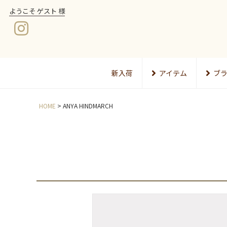
ようこそ ゲスト 様
新入荷
アイテム
ブ
HOME
ANYA HINDMARCH