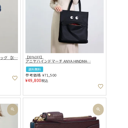
ッグ 【E
…
【30％OFF】
アニヤハインドマーチ ANYA HINDMA
…
送料無料
参考価格
¥
71,500
¥
49,800
税込