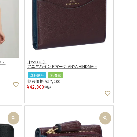
A
…
【25％OFF】
アニヤハインドマーチ ANYA HINDMA
…
送料無料
26春夏
参考価格
¥
57,200
¥
42,800
税込