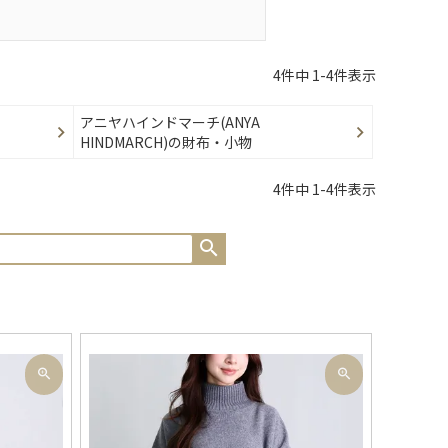
4
件中
1
-
4
件表示
アニヤハインドマーチ(ANYA
HINDMARCH)の財布・小物
4
件中
1
-
4
件表示