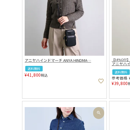
アニヤハインドマーチ ANYA HINDMA
…
【54％OFF】
アニヤハイン
送料無料
送料無料
¥
41,800
税込
参考価格
¥
39,800