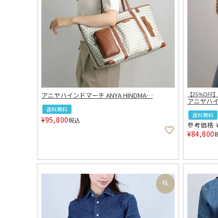
アニヤハインドマーチ ANYA HINDMA
…
【25％OFF】
アニヤハイン
送料無料
送料無料
¥
95,800
税込
参考価格
¥
84,800