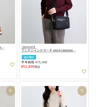
A
…
【30％OFF】
アニヤハインドマーチ ANYA HINDMA
…
送料無料
参考価格
¥
75,900
¥
52,800
税込