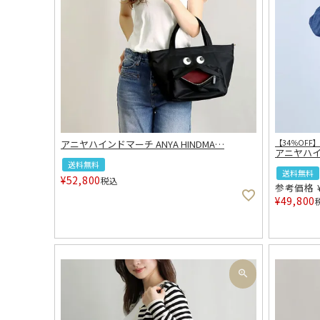
アニヤハインドマーチ ANYA HINDMA
…
【34％OFF】
アニヤハイン
送料無料
送料無料
¥
52,800
税込
参考価格
¥
49,800