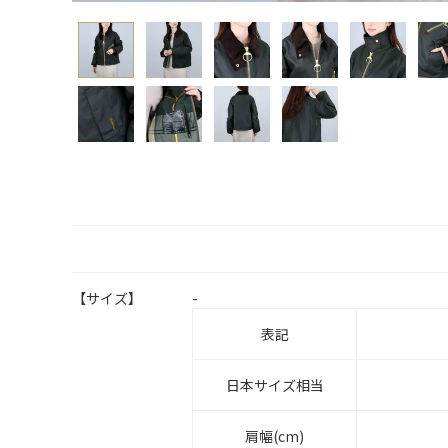
【サイズ】
-
表記
日本サイズ相当
肩幅(cm)