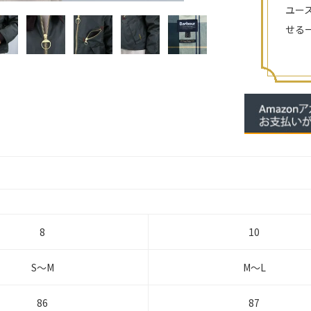
ユー
せる
8
10
S～M
M～L
86
87