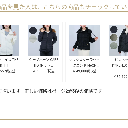
商品を見た人は、こちらの商品もチェックしてい
ェイス THE
ケープホーン CAPE
マックスマーラウィ
ピレネ
TH F...
HORN レデ...
ークエンド MAXM...
PYRENE
552
(税込)
￥59,800
(税込)
￥49,800
(税込)
ー...
￥59,800
ございます。正しい価格はページ遷移後の価格です。
検索