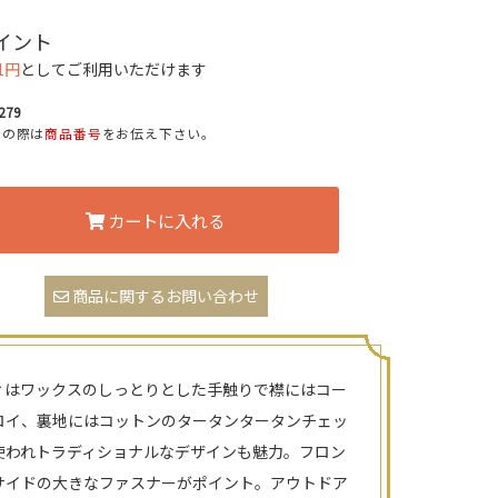
イント
1円
としてご利用いただけます
279
せの際は
商品番号
をお伝え下さい。
カートに入れる
商品に関するお問い合わせ
ィはワックスのしっとりとした手触りで襟にはコー
ロイ、裏地にはコットンのタータンタータンチェッ
使われトラディショナルなデザインも魅力。フロン
サイドの大きなファスナーがポイント。アウトドア