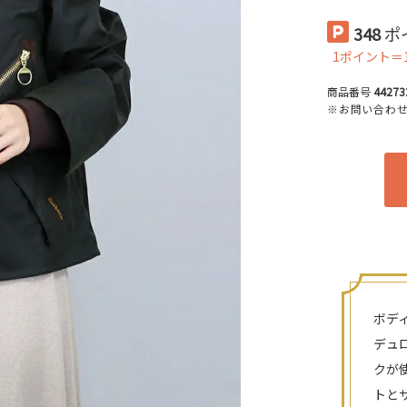
348
ポ
1ポイント＝
商品番号
44273
※お問い合わ
ボデ
デュ
クが
トと