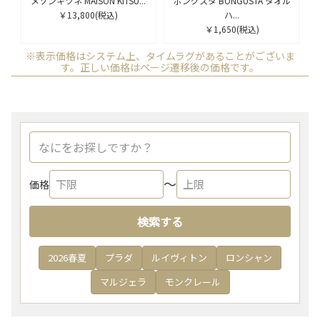
メゾンキツネ MAISON KITSU...
ボングスタ BONGUSTA タオル
￥13,800
(税込)
ハ...
￥1,650
(税込)
※表示価格はシステム上、タイムラグがあることがございま
す。正しい価格はページ遷移後の価格です。
〜
価格
検索する
2026春夏
プラダ
ルイヴィトン
ロンシャン
マルジェラ
モンクレール