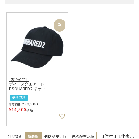
【51％OFF】
ディースクエアード
DSQUARED2 キャ
…
送料無料
¥
30,800
参考価格
¥
14,800
税込
1
件中
1
-
1
件表示
並び替え
新着順
価格が安い順
価格が高い順