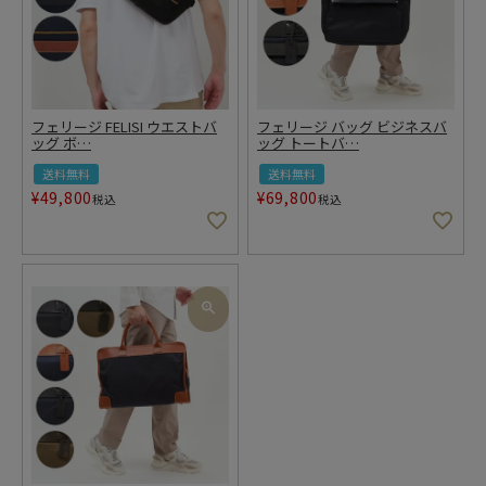
フェリージ FELISI ウエストバ
フェリージ バッグ ビジネスバ
ッグ ボ
…
ッグ トートバ
…
送料無料
送料無料
¥
49,800
¥
69,800
税込
税込