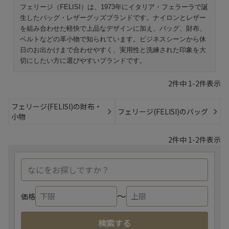
フェリージ（FELISI）は、1973年にイタリア・フェラーラで誕
生したバッグ・レザーグッズブランドです。ナイロンとレザー
を組み合わせた軽快で上品なデザインに加え、バッグ、財布、
ベルトなどの革小物で知られています。ビジネスシーンから休
日のお出かけまで合わせやすく、実用性と洗練された印象を大
切にしたい方に選びやすいブランドです。
2
件中
1
-
2
件表示
フェリージ(FELISI)の財布・
フェリージ(FELISI)のバッグ
小物
2
件中
1
-
2
件表示
〜
価格
検索する