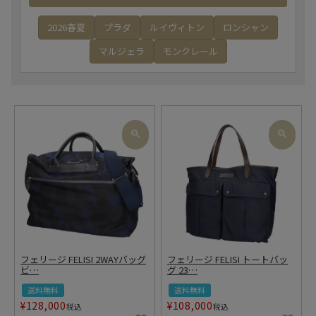
2026春夏
プラダ
ルイヴィトン
ロンシャン
マルジェラ
モンクレール
フェリージ FELISI 2WAYバッグ
フェリージ FELISI トートバッ
ビ
…
グ 23
…
送料無料
送料無料
¥
128,000
¥
108,000
税込
税込