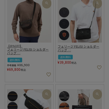
【19％OFF】
フェリージ FELISI ショルダー
フェリージ FELISI ショルダー
バッグ
…
バッグ
…
送料無料
送料無料
¥
39,800
税込
¥
86,900
参考価格
¥
69,800
税込