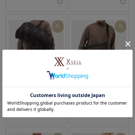
フェリージ FELISI トートバッ
【17％OFF！】
フェリージ FELISI ショルダー
グ ボス
…
バッグ
…
送料無料
送料無料
¥
99,800
税込
¥
108,900
参考価格
¥
89,800
税込