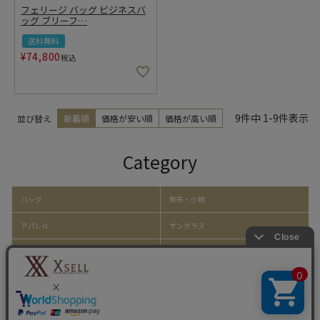
フェリージ バッグ ビジネスバ
ッグ ブリーフ
…
送料無料
¥
74,800
税込
9
件中
1
-
9
件表示
並び替え
新着順
価格が安い順
価格が高い順
Category
バッグ
財布・小物
アパレル
サングラス
帽子
靴
ファッション小物
ホーム・キッチン雑貨
取り扱いアイテム一覧