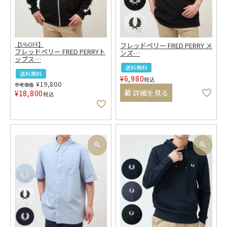
【5％OFF】
フレッドペリー FRED PERRY メ
フレッドペリー FRED PERRYト
ンズ
…
ップス
…
送料無料
送料無料
¥
6,980
税込
¥
19,800
参考価格
詳細を見る
¥
18,800
税込