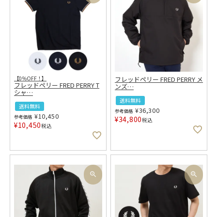
【0％OFF！】
フレッドペリー FRED PERRY メ
フレッドペリー FRED PERRY T
ンズ
…
シャ
…
送料無料
送料無料
¥
36,300
参考価格
¥
10,450
参考価格
¥
34,800
税込
¥
10,450
税込