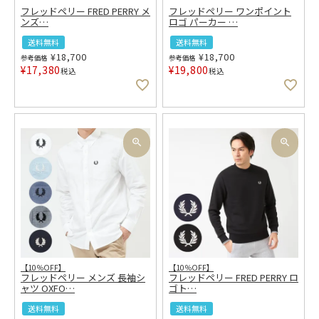
フレッドペリー FRED PERRY メ
フレッドペリー ワンポイント
ンズ
…
ロゴ パーカー
…
送料無料
送料無料
¥
18,700
¥
18,700
参考価格
参考価格
¥
17,380
¥
19,800
税込
税込
【10％OFF】
【10％OFF】
フレッドペリー メンズ 長袖シ
フレッドペリー FRED PERRY ロ
ャツ OXFO
…
ゴト
…
送料無料
送料無料