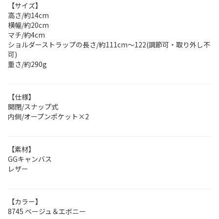
【サイズ】
高さ/約14cm
横幅/約20cm
マチ/約4cm
ショルダーストラップの長さ/約111cm～122(調節可・取り外し不
可)
重さ/約290g
【仕様】
開閉/スナップ式
内側/オープンポケット×2
【素材】
GGキャンバス
レザー
【カラー】
8745 ベージュ＆エボニー