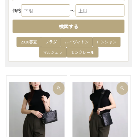
〜
価格
検索する
2026春夏
プラダ
ルイヴィトン
ロンシャン
マルジェラ
モンクレール