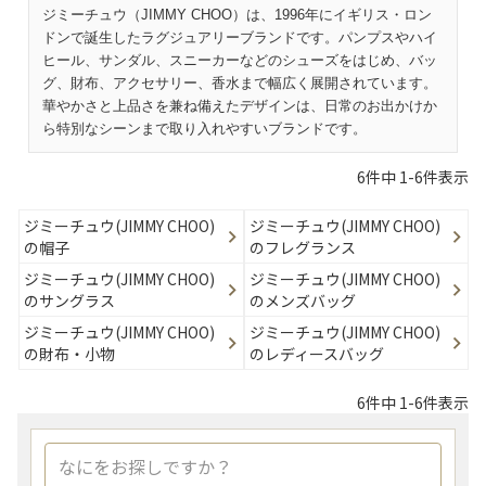
ジミーチュウ（JIMMY CHOO）は、1996年にイギリス・ロン
ドンで誕生したラグジュアリーブランドです。パンプスやハイ
ヒール、サンダル、スニーカーなどのシューズをはじめ、バッ
グ、財布、アクセサリー、香水まで幅広く展開されています。
華やかさと上品さを兼ね備えたデザインは、日常のお出かけか
ら特別なシーンまで取り入れやすいブランドです。
6
件中
1
-
6
件表示
ジミーチュウ(JIMMY CHOO)
ジミーチュウ(JIMMY CHOO)
の帽子
のフレグランス
ジミーチュウ(JIMMY CHOO)
ジミーチュウ(JIMMY CHOO)
のサングラス
のメンズバッグ
ジミーチュウ(JIMMY CHOO)
ジミーチュウ(JIMMY CHOO)
の財布・小物
のレディースバッグ
6
件中
1
-
6
件表示