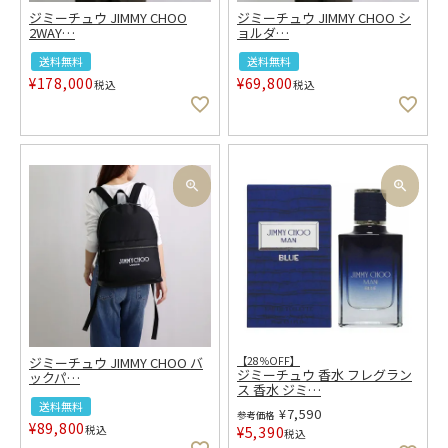
ジミーチュウ JIMMY CHOO
ジミーチュウ JIMMY CHOO シ
2WAY
…
ョルダ
…
送料無料
送料無料
¥
178,000
¥
69,800
税込
税込
ジミーチュウ JIMMY CHOO バ
【28％OFF】
ジミーチュウ 香水 フレグラン
ックパ
…
ス 香水 ジミ
…
送料無料
¥
7,590
参考価格
¥
89,800
税込
¥
5,390
税込