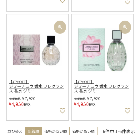
【37％OFF】
【37％OFF】
ジミーチュウ 香水 フレグラン
ジミーチュウ 香水 フレグラン
ス 香水 ジミ
…
ス 香水 ジミ
…
¥
7,920
¥
7,920
参考価格
参考価格
¥
4,950
¥
4,950
税込
税込
6
件中
1
-
6
件表示
並び替え
新着順
価格が安い順
価格が高い順