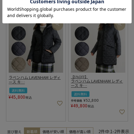
ラベンハム LAVENHAM レディ
【5％OFF】
ラベンハム LAVENHAM レディ
ース キ
…
ース キ
…
送料無料
送料無料
¥
45,800
税込
¥
52,800
参考価格
¥
49,800
税込
2
件中
1
-
2
件表示
並び替え
新着順
価格が安い順
価格が高い順