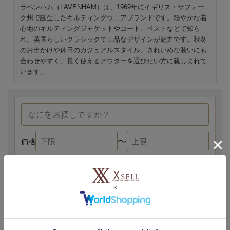
ラベンハム（LAVENHAM）は、1969年にイギリス・サフォー
ク州で誕生したキルティングウェアブランドです。軽やかな着
心地のキルティングジャケットやコート、ベストなどで知ら
れ、英国らしいクラシックで上品なデザインが魅力です。秋冬
のお出かけや休日のカジュアルスタイル、きれいめな装いにも
合わせやすく、長く使えるアウターを選びたい方に親しまれて
います。
〜
価格
検索する
2026春夏
プラダ
ルイヴィトン
ロンシャン
マルジェラ
モンクレール