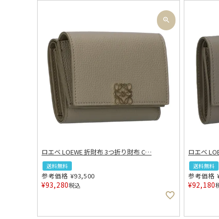
ロエベ LOEWE 折財布 3つ折り財布 C
…
ロエベ LO
送料無料
送料無料
参考価格
¥
93,500
参考価格
¥
93,280
¥
92,180
税込