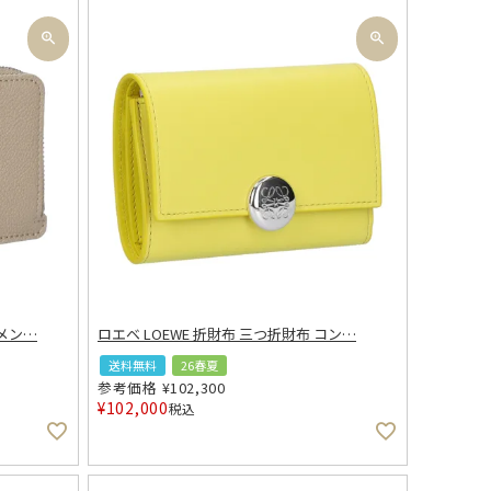
メン
…
ロエベ LOEWE 折財布 三つ折財布 コン
…
送料無料
26春夏
参考価格
¥
102,300
¥
102,000
税込