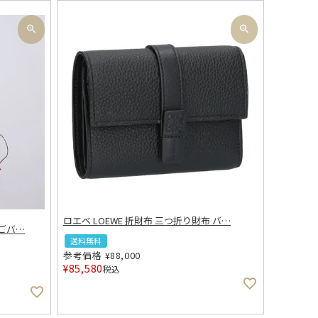
ロエベ LOEWE 折財布 三つ折り財布 バ
…
かごバ
…
送料無料
参考価格
¥
88,000
¥
85,580
税込