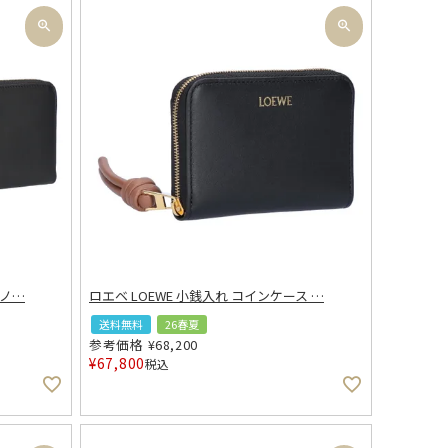
 ノ
…
ロエベ LOEWE 小銭入れ コインケース
…
送料無料
26春夏
参考価格
¥
68,200
¥
67,800
税込