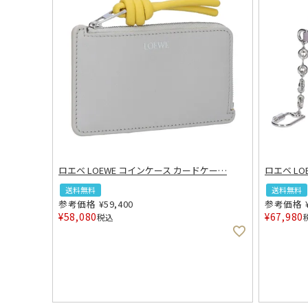
ロエベ LOEWE コインケース カードケー
…
ロエベ L
送料無料
送料無料
参考価格
¥
59,400
参考価格
¥
58,080
¥
67,980
税込