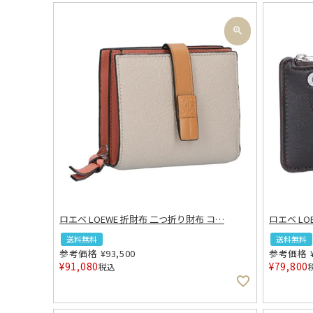
ロエベ LOEWE 折財布 二つ折り財布 コ
…
ロエベ L
送料無料
送料無料
参考価格
¥
93,500
参考価格
¥
91,080
¥
79,800
税込