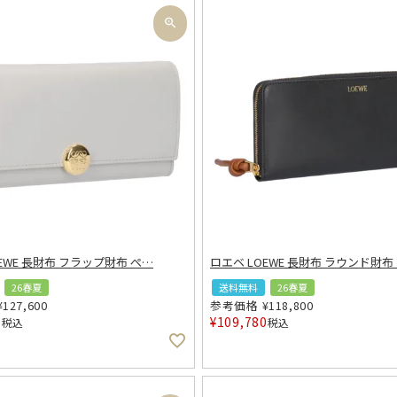
EWE 長財布 フラップ財布 ぺ
…
ロエベ LOEWE 長財布 ラウンド財布
26春夏
送料無料
26春夏
¥
127,600
参考価格
¥
118,800
0
¥
109,780
税込
税込