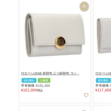
ロエベ LOEWE 折財布 三つ折財布 コン
…
ロエベ LO
送料無料
26春夏
送料無料
参考価格
¥
102,300
参考価格
¥
102,000
¥
127,00
税込