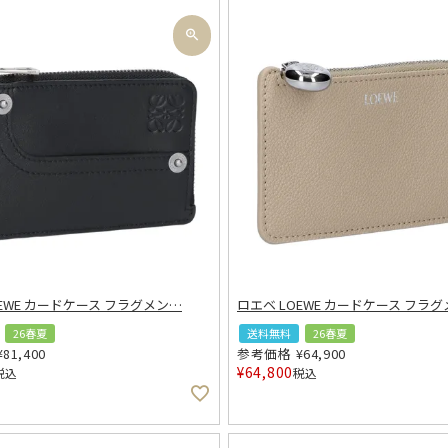
OEWE カードケース フラグメン
…
ロエベ LOEWE カードケース フラグ
26春夏
送料無料
26春夏
¥
81,400
参考価格
¥
64,900
¥
64,800
税込
税込