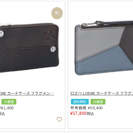
OEWE カードケース フラグメン
…
ロエベ LOEWE カードケース フラグ
26春夏
送料無料
26春夏
¥
81,400
参考価格
¥
59,400
¥
57,800
税込
税込