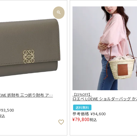
EWE 折財布 三つ折り財布 ア
…
【15％OFF】
ロエベ LOEWE ショルダーバッグ 
送料無料
¥
93,500
参考価格
¥
94,600
税込
¥
79,800
税込