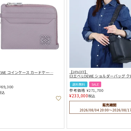
OEWE コインケース カードケー
…
【14％OFF】
ロエベ LOEWE ショルダーバッグ 
送料無料
SALE
¥
69,300
参考価格
¥
271,700
税込
¥
233,000
税込
販売期間
2026/08/04 20:00
〜
2026/08/17