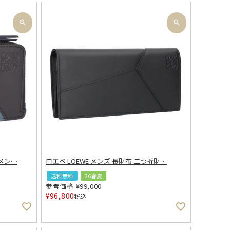
メン
…
ロエベ LOEWE メンズ 長財布 二つ折財
…
送料無料
26春夏
参考価格
¥
99,000
¥
96,800
税込