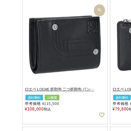
ロエベ LOEWE 折財布 二つ折財布 パン
…
ロエベ L
送料無料
26春夏
送料無料
参考価格
¥
115,500
参考価格
¥
108,000
¥
79,800
税込