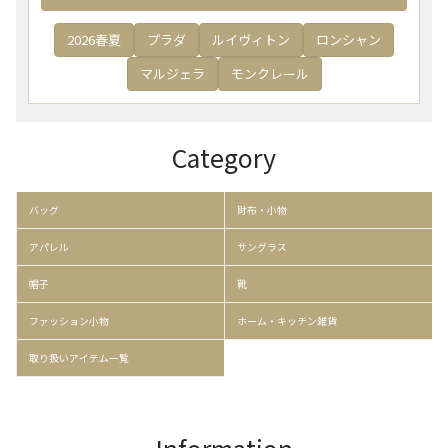
2026春夏
プラダ
ルイヴィトン
ロンシャン
マルジェラ
モンクレール
Category
バッグ
財布・小物
アパレル
サングラス
帽子
靴
ファッション小物
ホーム・キッチン雑貨
取り扱いアイテム一覧
Information