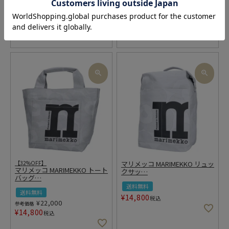
送料無料
送料無料
¥
38,280
¥
31,800
税込
税込
【32%OFF】
マリメッコ MARIMEKKO リュッ
マリメッコ MARIMEKKO トート
クサッ
…
バッグ
…
送料無料
送料無料
¥
14,800
税込
¥
22,000
参考価格
¥
14,800
税込