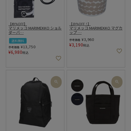
【49％OFF】
【19％OFF！】
マリメッコ MARIMEKKO ショル
マリメッコ MARIMEKKO マグカ
ダーバ
…
ップ
…
¥
3,960
参考価格
送料無料
¥
3,190
税込
¥
13,750
参考価格
¥
6,980
税込