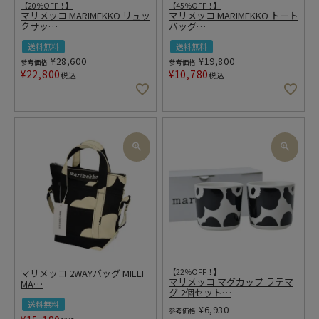
【20％OFF！】
【45％OFF！】
マリメッコ MARIMEKKO リュッ
マリメッコ MARIMEKKO トート
クサッ
…
バッグ
…
送料無料
送料無料
¥
28,600
¥
19,800
参考価格
参考価格
¥
22,800
¥
10,780
税込
税込
マリメッコ 2WAYバッグ MILLI
【22％OFF！】
マリメッコ マグカップ ラテマ
MA
…
グ 2個セット
…
送料無料
¥
6,930
参考価格