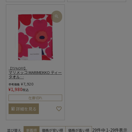
【75％OFF】
マリメッコ MARIMEKKO ティー
タオル
…
¥
7,920
参考価格
¥
1,980
税込
在庫切れ
詳細を見る
29
件中
1
-
29
件表示
並び替え
新着順
価格が安い順
価格が高い順