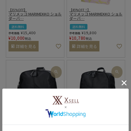
【35％OFF】
【45%OFF！】
マリメッコ MARIMEKKO ショル
マリメッコ MARIMEKKO ショル
ダーバ
…
ダーバ
…
送料無料
送料無料
¥
15,400
¥
19,800
参考価格
参考価格
¥
10,000
¥
10,780
税込
税込
詳細を見る
詳細を見る
マリメッコ MARIMEKKO リュッ
マリメッコ MARIMEKKO リュッ
クサッ
…
クサッ
…