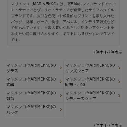
マリメッコ（MARIMEKKO）は、1951年にフィンランドでアル
ミ・ラティアとヴィリオ・ラティアが創業したライフスタイル
ブランドです。大胆な色使いや印象的なプリントを取り入れた
バッグ、財布、ポーチ、食器、アパレル、インテリア雑貨など
で知られています。日常の装いや暮らしに明るいアクセントを
添えたい時に取り入れやすく、ギフトにも選びやすいブランド
です。
7
件中
1
-
7
件表示
マリメッコ(MARIMEKKO)の
マリメッコ(MARIMEKKO)の
グラス
キッズウェア
マリメッコ(MARIMEKKO)の
マリメッコ(MARIMEKKO)の
陶器
財布・小物
マリメッコ(MARIMEKKO)の
マリメッコ(MARIMEKKO)の
雑貨
レディースウェア
マリメッコ(MARIMEKKO)の
バッグ
7
件中
1
-
7
件表示