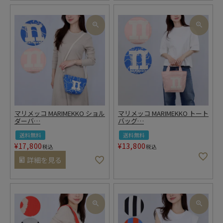
マリメッコ MARIMEKKO ショル
マリメッコ MARIMEKKO トート
ダーバ
…
バッグ
…
送料無料
送料無料
¥
17,800
¥
13,800
税込
税込
詳細を見る