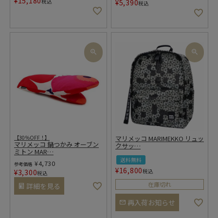
¥
15,180
税込
¥
5,390
税込
【30％OFF！】
マリメッコ MARIMEKKO リュッ
マリメッコ 鍋つかみ オーブン
クサッ
…
ミトン MAR
…
送料無料
¥
4,730
参考価格
¥
16,800
¥
3,300
税込
税込
在庫切れ
詳細を見る
再入荷お知らせ