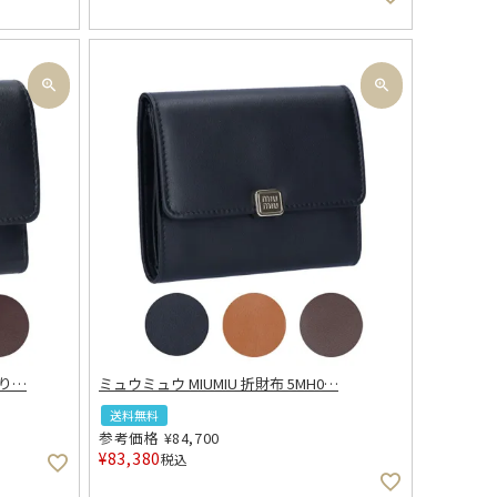
折り
…
ミュウミュウ MIUMIU 折財布 5MH0
…
送料無料
参考価格
¥
84,700
¥
83,380
税込