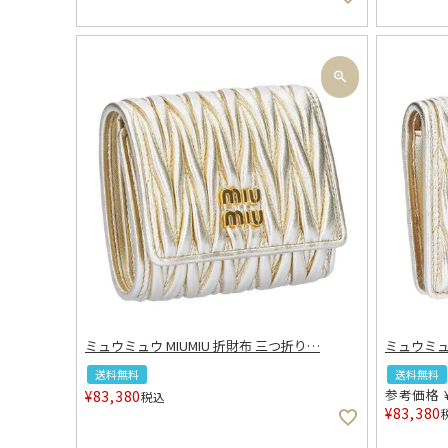
ミュウミュウ MIUMIU 折財布 三つ折り
…
ミュウミュウ
送料無料
送料無料
参考価格
¥
83,380
税込
¥
83,380