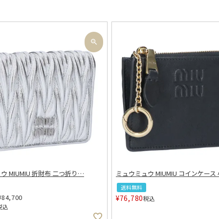
 MIUMIU 折財布 二つ折り
…
ミュウミュウ MIUMIU コインケース 
送料無料
¥
84,700
¥
76,780
税込
税込