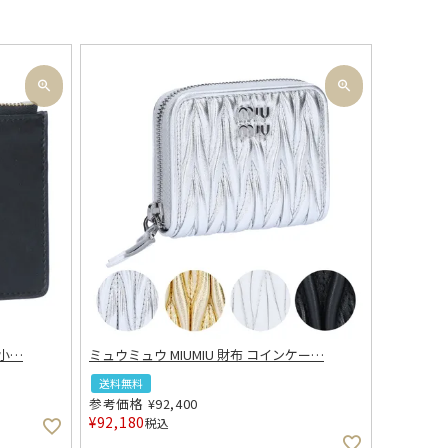
小
…
ミュウミュウ MIUMIU 財布 コインケー
…
送料無料
参考価格
¥
92,400
¥
92,180
税込