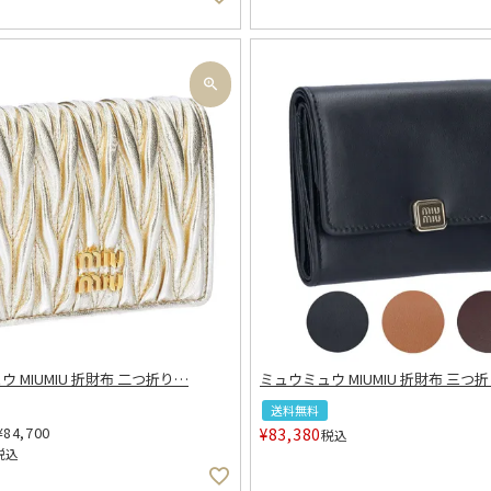
 MIUMIU 折財布 二つ折り
…
ミュウミュウ MIUMIU 折財布 三つ
送料無料
¥
84,700
¥
83,380
税込
税込